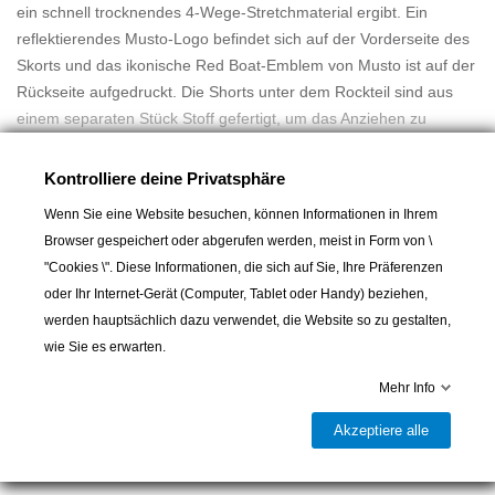
ein schnell trocknendes 4-Wege-Stretchmaterial ergibt. Ein
reflektierendes Musto-Logo befindet sich auf der Vorderseite des
Skorts und das ikonische Red Boat-Emblem von Musto ist auf der
Rückseite aufgedruckt. Die Shorts unter dem Rockteil sind aus
einem separaten Stück Stoff gefertigt, um das Anziehen zu
erleichtern. Der Skort lässt sich an der Seite öffnen, wo sich eine
Mehr lesen
verdeckte Tasche am Oberschenkel befindet. Gürtelschlaufen
Kontrolliere deine Privatsphäre
runden den Look ab.
Wenn Sie eine Website besuchen, können Informationen in Ihrem
ZUSAMMENSETZUNG
Browser gespeichert oder abgerufen werden, meist in Form von \
Obermaterial: 61% Baumwolle, 33% Polyamid, 6% Elasthan -
"Cookies \". Diese Informationen, die sich auf Sie, Ihre Präferenzen
Futter: 86% Polyester (Recycelt), 14% Elasthan
oder Ihr Internet-Gerät (Computer, Tablet oder Handy) beziehen,
ALLE FUNKTIONEN ERKUNDEN
werden hauptsächlich dazu verwendet, die Website so zu gestalten,
Oberschenkeltasche
wie Sie es erwarten.
In den Warenkorb
Gürtelschlaufen
PRINT Markenlogo
Mehr Info
Reflektierender Markenlogodruck

Letzter Artikel auf Lager
Akzeptiere alle
Öffnung mit seitlichem Eingriff, YKK-Reißverschluss, doppelter
Teilen
Knopfleiste und tiefer Sitzposition