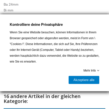
Ba 24mm
Bi mm
Kontrolliere deine Privatsphäre
Wenn Sie eine Website besuchen, können Informationen in Ihrem
Browser gespeichert oder abgerufen werden, meist in Form von \
"Cookies \". Diese Informationen, die sich auf Sie, Ihre Präferenzen
In den Warenkorb
oder Ihr Internet-Gerät (Computer, Tablet oder Handy) beziehen,
werden hauptsächlich dazu verwendet, die Website so zu gestalten,

Lieferbar und im Laden erhältlich
wie Sie es erwarten.
Mehr Info
Teilen
Akzeptiere alle
16 andere Artikel in der gleichen
Kategorie: