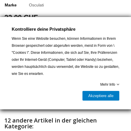
Marke
Osculati
22,00 CHF
Kontrolliere deine Privatsphäre
Schnelle und leichte Montage durch seitliche Madenschrauben.
Für kunststoffummantelte Seile Ø6mm
Wenn Sie eine Website besuchen, können Informationen in Ihrem
Browser gespeichert oder abgerufen werden, meist in Form von \
"Cookies \". Diese Informationen, die sich auf Sie, Ihre Präferenzen
oder Ihr Internet-Gerät (Computer, Tablet oder Handy) beziehen,
In den Warenkorb
werden hauptsächlich dazu verwendet, die Website so zu gestalten,
wie Sie es erwarten.

Letzter Artikel auf Lager
Mehr Info
Teilen
Akzeptiere alle
12 andere Artikel in der gleichen
Kategorie: