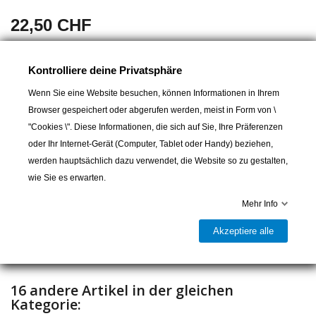
22,50 CHF
SAILGUARD shroud rollers for wire rope Ø 6 - 10 mm
Kontrolliere deine Privatsphäre
Øa 70mm
Wird in Paaren verkauft
Wenn Sie eine Website besuchen, können Informationen in Ihrem
Browser gespeichert oder abgerufen werden, meist in Form von \
"Cookies \". Diese Informationen, die sich auf Sie, Ihre Präferenzen
oder Ihr Internet-Gerät (Computer, Tablet oder Handy) beziehen,
In den Warenkorb
werden hauptsächlich dazu verwendet, die Website so zu gestalten,
wie Sie es erwarten.

Lieferbar und im Laden erhältlich
Mehr Info
Teilen
Akzeptiere alle
16 andere Artikel in der gleichen
Kategorie: