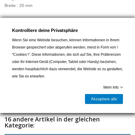
Breite : 20 mm
Kontrolliere deine Privatsphäre
A partir de :
21,00 CHF
Wenn Sie eine Website besuchen, können Informationen in Ihrem
Browser gespeichert oder abgerufen werden, meist in Form von \
"Cookies \". Diese Informationen, die sich auf Sie, Ihre Präferenzen
In den Warenkorb
oder Ihr Internet-Gerät (Computer, Tablet oder Handy) beziehen,
werden hauptsächlich dazu verwendet, die Website so zu gestalten,

Lieferbar und im Laden erhältlich
wie Sie es erwarten.
Mehr Info
Teilen
Akzeptiere alle
16 andere Artikel in der gleichen
Kategorie: