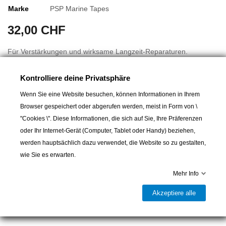
Marke
PSP Marine Tapes
32,00 CHF
Für Verstärkungen und wirksame Langzeit-Reparaturen.
Rolle von 1.5 m, Breite: 75 mm transparent / schwarz
Kontrolliere deine Privatsphäre
Wenn Sie eine Website besuchen, können Informationen in Ihrem
Browser gespeichert oder abgerufen werden, meist in Form von \
"Cookies \". Diese Informationen, die sich auf Sie, Ihre Präferenzen
oder Ihr Internet-Gerät (Computer, Tablet oder Handy) beziehen,
werden hauptsächlich dazu verwendet, die Website so zu gestalten,
wie Sie es erwarten.
In den Warenkorb
Mehr Info

Lieferbar und im Laden erhältlich
Akzeptiere alle
Teilen