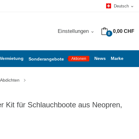
Deutsch
expand_more
Einstellungen
0,00 CHF
expand_more
0
 Vermietung
News
Marke
Sonderangebote
Aktionen
 Abdichten
r Kit für Schlauchboote aus Neopren,