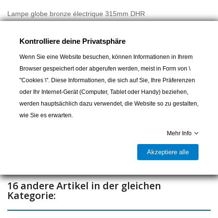
Lampe globe bronze électrique 315mm DHR
Kontrolliere deine Privatsphäre
Wenn Sie eine Website besuchen, können Informationen in Ihrem
Browser gespeichert oder abgerufen werden, meist in Form von \
"Cookies \". Diese Informationen, die sich auf Sie, Ihre Präferenzen
In den Warenkorb
oder Ihr Internet-Gerät (Computer, Tablet oder Handy) beziehen,
werden hauptsächlich dazu verwendet, die Website so zu gestalten,

wie Sie es erwarten.
Lieferbar und im Laden erhältlich
Mehr Info
Teilen
Akzeptiere alle
16 andere Artikel in der gleichen
Kategorie: