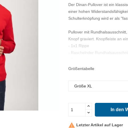
Der Dinan-Pullover ist ein klas
einer hohen Widerstandsfähigkei
Schulterknöpfung wird er als "fas
Pullover mit Rundhalsausschnitt,
Knopf graviert. Knopfleiste an 
- 1x1 Rippe
- Raschelnder Rundhalsausschni
- Jacquard
- Details im Ellenbogenbereich u
Größentabelle
- Knopfleiste an einer Schulter
- Rippenbündchen an den Ärmel
- und Saumabschlüssen.
- Wolle (100%)
- Komfortabler Schnitt
In den 

Letzter Artikel auf Lager