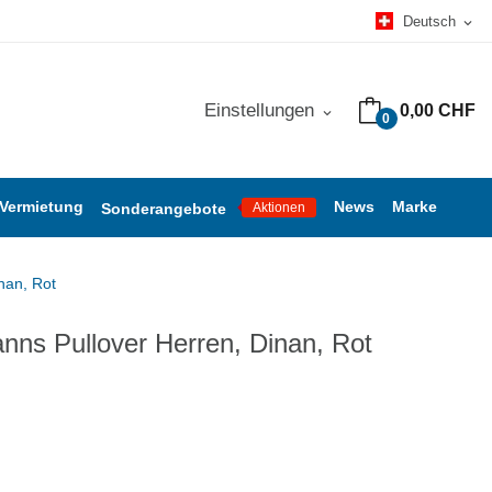
Deutsch
expand_more
Einstellungen
0,00 CHF
expand_more
0
 Vermietung
News
Marke
Sonderangebote
Aktionen
nan, Rot
ns Pullover Herren, Dinan, Rot