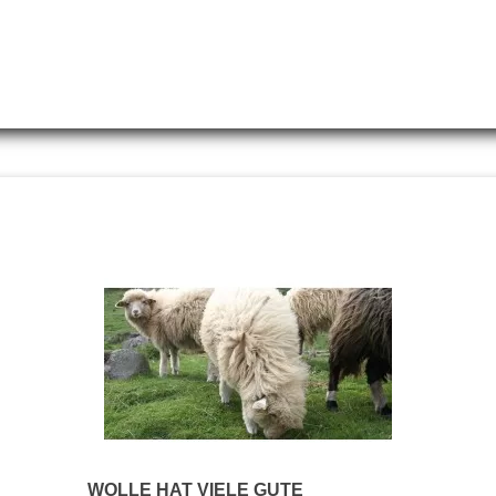
Herren, Rochefort R,
Pullover Herren, Matelot,
Navy/Gitane
Marine/Ecru
189,00 CHF
159,00 CHF
WOLLE HAT VIELE GUTE