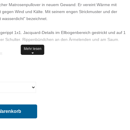
sischer Matrosenpullover in neuem Gewand: Er vereint Wärme mit
t gegen Wind und Kälte. Mit seinem engen Strickmuster und der
t wasserdicht" bezeichnet.
 gerippt 1x1. Jacquard-Details im Ellbogenbereich gestrickt und auf 1
einer Schulter. Rippenbündchen an den Ärmelenden und am Saum.
Mehr lesen
tt
nd graviert auf einem Knopf.
Warenkorb