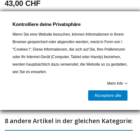
43,00 CHF
Wird am Mastfuß befestigt.
Kontrolliere deine Privatsphäre
ermöglicht es, die Spannung zu messen, z. B. an einem Jollenfall
ein einziges verfügbares Teil
Wenn Sie eine Website besuchen, können Informationen in Ihrem
Browser gespeichert oder abgerufen werden, meist in Form von \
"Cookies \". Diese Informationen, die sich auf Sie, Ihre Präferenzen
oder Ihr Internet-Gerät (Computer, Tablet oder Handy) beziehen,
In den Warenkorb
werden hauptsächlich dazu verwendet, die Website so zu gestalten,
wie Sie es erwarten.

Letzter Artikel auf Lager
Mehr Info
Teilen
Akzeptiere alle
8 andere Artikel in der gleichen Kategorie: