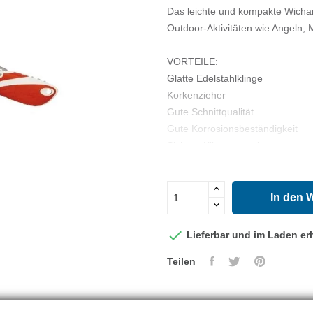
Das leichte und kompakte Wichar
Outdoor-Aktivitäten wie Angeln,
VORTEILE:
Glatte Edelstahlklinge
Korkenzieher
Gute Schnittqualität
Gute Korrosionsbeständigkeit
Sichere Klingenarretierung
Softgrip: für besseren Halt
Extrem widerstandsfähiger Griff
Farbe: rot / weiß
In den 
Entworfen und hergestellt in Fra

Lieferbar und im Laden erh
TECHNISCHE DATEN:
Teilen
Klingenstärke: 2 cm
Gesamtlänge der Klinge: 8 cm
Edelstahlsorte: X40Cr13 (entspri