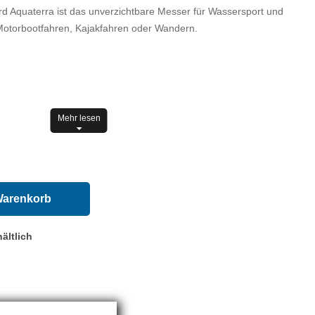
d Aquaterra ist das unverzichtbare Messer für Wassersport und
 Motorbootfahren, Kajakfahren oder Wandern.
Mehr lesen
: extreme Temperaturen: -60 °C bis +100 °C
Warenkorb
nkreich
ältlich
cht 420)