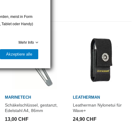
 mm / 115 mm
rden, meist in Form
r, Tablet oder Handy)
Mehr Info
Akzeptiere alle
MARINETECH
LEATHERMAN
Schäkelschlüssel, gestanzt,
Leatherman Nylonetui für
Edelstahl A4, 86mm
Wave+
13,00 CHF
24,90 CHF