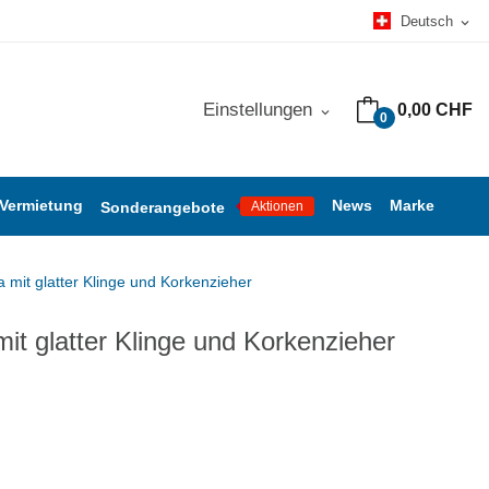
Deutsch
expand_more
Einstellungen
0,00 CHF
expand_more
0
 Vermietung
News
Marke
Sonderangebote
Aktionen
 mit glatter Klinge und Korkenzieher
it glatter Klinge und Korkenzieher