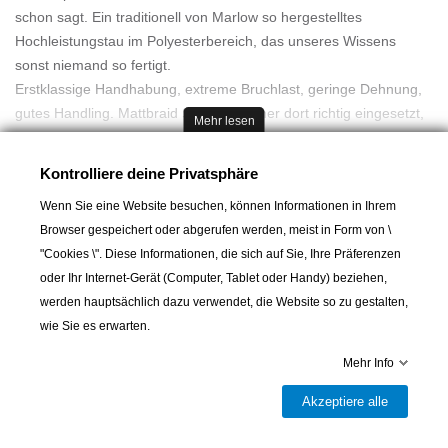
schon sagt. Ein traditionell von Marlow so hergestelltes
Hochleistungstau im Polyesterbereich, das unseres Wissens
sonst niemand so fertigt.
Erstklassige Handhabung, extreme Bruchlast, geringe Dehnung,
gutes Handling. Mattbraid Schot ist immer dort richtig eingesetzt,
Mehr lesen
wo es auf hohe Leistung ankommt, und wenn Gewicht nicht in
erster Priorität zählt.
Kontrolliere deine Privatsphäre
Der Kern wird aus Polyester 12-kardelig lang geschlagen. Eine
Wenn Sie eine Website besuchen, können Informationen in Ihrem
extrem belastbare, abriebfeste, dehnungsarme - und trotzdem
Browser gespeichert oder abgerufen werden, meist in Form von \
angenehm zu handhabende Schot.
A partir de :
4,30 CHF
"Cookies \". Diese Informationen, die sich auf Sie, Ihre Präferenzen
oder Ihr Internet-Gerät (Computer, Tablet oder Handy) beziehen,
Eigenschaften
werden hauptsächlich dazu verwendet, die Website so zu gestalten,
- Matte Oberfläche, extrem griffig
wie Sie es erwarten.
In den Warenkorb
- Bruchlast 40% höher als herkömmliches Polyestertauwerk
- Dehnung 50% geringer als herkömmliches Polyestertau
Mehr Info
- Bessere Segelleistung durch dehnungsarmes Tauwerk

Versandbereit
- Gut spleißbar
Akzeptiere alle
Teilen
- Verschiedene Farben lieferbar