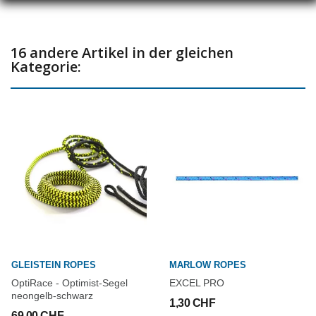
Anwendungsgebiete
- Schoten
16 andere Artikel in der gleichen
- Kontrolleinen
Kategorie:
- Out/downhauls
Technische Daten Ø 10mm
Bruchlast 1980 KG
Gewicht 7.00 KG/100m
GLEISTEIN ROPES
MARLOW ROPES
OptiRace - Optimist-Segel
EXCEL PRO
neongelb-schwarz
1,30 CHF
69,00 CHF