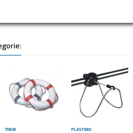
Kompaktes LED-Lithium-
LED-Rettungsblinklicht Stella
Rettungslicht
43,00 CHF
50,00 CHF
egorie:
TREM
PLASTIMO