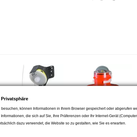
Segelboote, Motorboote, Häfen,
Der Tipp von Marine Pro:
Um über eine vollständige Siche
mit einer Bojenhalterung, eine
So sind Sie bereit, im Falle eine
der bewährten Sicherheitspraktike
e Privatsphäre
 besuchen, können Informationen in Ihrem Browser gespeichert oder abgerufen we
e Informationen, die sich auf Sie, Ihre Präferenzen oder Ihr Internet-Gerät (Compute
sächlich dazu verwendet, die Website so zu gestalten, wie Sie es erwarten.
PLASTIMO
LALIZAS