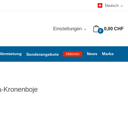
Deutsch
expand_more
Einstellungen
0,00 CHF
expand_more
0
 Vermietung
News
Marke
Sonderangebote
Aktionen
a-Kronenboje