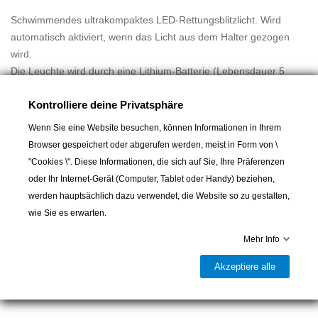
Schwimmendes ultrakompaktes LED-Rettungsblitzlicht. Wird
automatisch aktiviert, wenn das Licht aus dem Halter gezogen
wird.
Die Leuchte wird durch eine Lithium-Batterie (Lebensdauer 5
Jahre) betrieben. Keine Wartung oder Austausch der Batterie
Kontrolliere deine Privatsphäre
nötig.
Eine der kleinsten und leichtesten Rettungslichter auf dem Markt.
Wenn Sie eine Website besuchen, können Informationen in Ihrem
Mehr lesen
 Betriebsdauer : 2 Stunden Minimum.
Browser gespeichert oder abgerufen werden, meist in Form von \
 Leistung : Mindestens 2 Candela.
"Cookies \". Diese Informationen, die sich auf Sie, Ihre Präferenzen
 Gewicht : 91 g (Leuchte), 115 g (Leuchte und Halter).
oder Ihr Internet-Gerät (Computer, Tablet oder Handy) beziehen,
 Abmessungen : Leuchte 75 x 78 mm (Ø x H) Leuchte mit Halter
werden hauptsächlich dazu verwendet, die Website so zu gestalten,
86 x 97 mm
In den Warenkorb
wie Sie es erwarten.
 Geliefert mit einem Polypropylen-Halter und 1 m Leine, zur
Mehr Info
Befestigung am Rettungsring

Lieferbar und im Laden erhältlich
Akzeptiere alle
Teilen