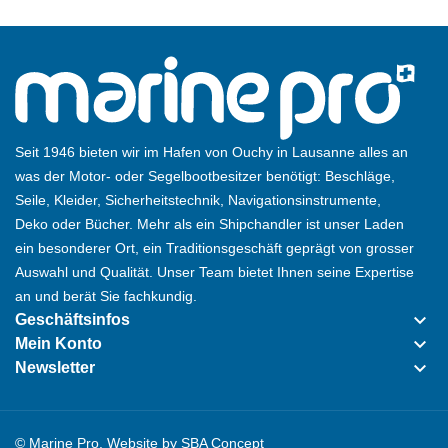
Seit 1946 bieten wir im Hafen von Ouchy in Lausanne alles an
was der Motor- oder Segelbootbesitzer benötigt: Beschläge,
Seile, Kleider, Sicherheitstechnik, Navigationsinstrumente,
Deko oder Bücher. Mehr als ein Shipchandler ist unser Laden
ein besonderer Ort, ein Traditionsgeschäft geprägt von grosser
Auswahl und Qualität. Unser Team bietet Ihnen seine Expertise
an und berät Sie fachkundig.
keyboard_arrow_down
Geschäftsinfos
keyboard_arrow_down
Mein Konto
keyboard_arrow_down
Newsletter
© Marine Pro. Website by
SBA Concept