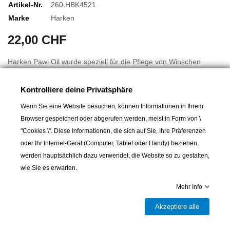
Artikel-Nr.
260.HBK4521
Marke
Harken
22,00 CHF
Harken Pawl Oil wurde speziell für die Pflege von Winschen
entwickelt. Es eignet sich hervorragend für die Montage von
Federn und Ratschen.
Kontrolliere deine Privatsphäre
Volumen: 50 ml
Wenn Sie eine Website besuchen, können Informationen in Ihrem
Browser gespeichert oder abgerufen werden, meist in Form von \
Die Wartung der Winschen sollte mindestens einmal im Jahr vor
"Cookies \". Diese Informationen, die sich auf Sie, Ihre Präferenzen
der Segelsaison durchgeführt werden. Wenn Ihr Boot auf dem
Mehr lesen
oder Ihr Internet-Gerät (Computer, Tablet oder Handy) beziehen,
Wasser überwintert, sollten Sie sie am besten zweimal pro Saison
werden hauptsächlich dazu verwendet, die Website so zu gestalten,
durchführen. Bei Rennseglern ist es ideal, die Winschen vor jeder
wie Sie es erwarten.
Regatta zu kontrollieren. Spülen Sie sie häufig mit klarem Wasser,
um sie zu reinigen und ihre Funktionsfähigkeit zu gewährleisten.
Mehr Info
oeberprüfen Sie Ratschen und Federn, Lager, Beschläge und
In den Warenkorb
Akzeptiere alle
Achsen auf Abnutzungserscheinungen und Korrosion.

Lieferbar und im Laden erhältlich