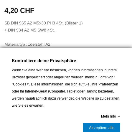
4,20 CHF
SB DIN 965 A2 M5x30 PH3 4St. (Blister 1)
+ DIN 934 A2 M5 SW8 4St.
Materialtyp :Edelstahl A2
Antrieb :PH3
Gewinde (GW) :M5
Kontrolliere deine Privatsphäre
Gewindeart :Metrisches Gewinde
Wenn Sie eine Website besuchen, können Informationen in Ihrem
Länge (L) :30
Browser gespeichert oder abgerufen werden, meist in Form von \
Material :Edelstahl A2 - AISI 304
"Cookies \". Diese Informationen, die sich auf Sie, Ihre Präferenzen
oder Ihr Internet-Gerät (Computer, Tablet oder Handy) beziehen,
werden hauptsächlich dazu verwendet, die Website so zu gestalten,
wie Sie es erwarten.
Mehr Info
In den Warenkorb
Akzeptiere alle