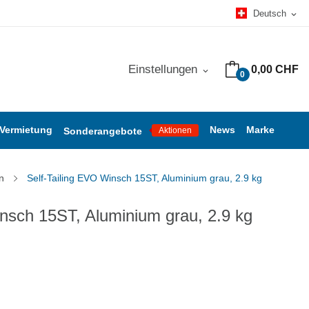
Deutsch
expand_more
Einstellungen
0,00 CHF
expand_more
0
 Vermietung
News
Marke
Sonderangebote
Aktionen
n
Self-Tailing EVO Winsch 15ST, Aluminium grau, 2.9 kg
insch 15ST, Aluminium grau, 2.9 kg