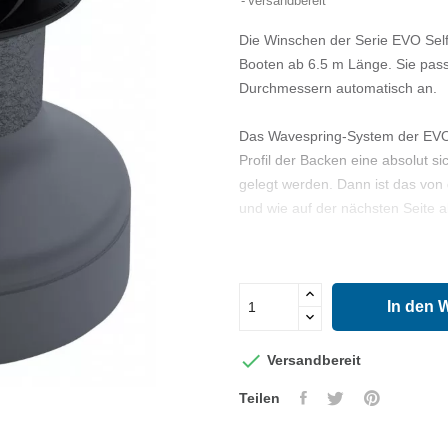
Versandbereit
Die Winschen der Serie EVO Self-T
Booten ab 6.5 m Länge. Sie pass
Durchmessern automatisch an.
Das Wavespring-System der EVO 
Profil der Backen eine absolut 
gelegt werden. Dann ist das vo
und wie auf der nächsten Seite a
Einfachste Wartung, kein Werkz
Fast-Fit Sehbolzen Montage
Pfeilindikatoren für Drehrichtung
In den 
Auswahl von drei Ausführungen,
Aufrüstbar zur Elektrowinsch (a

Versandbereit
Material: Aluminium grau, Alumi
Teilen
Für Tau ø: 8 - 12 mm
Kraft 1. Gang: 15.8 : 1