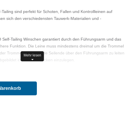
ailing sind perfekt für Schoten, Fallen und Kontrollleinen auf
en sich den verschiedensten Tauwerk-Materialien und -
Self-Tailing Winschen garantiert durch den Führungsarm und das
sichere Funktion. Die Leine muss mindestens dreimal um die Trommel
n der Trommel weglaufende Seilende über den Führungsarm zu leiten
Mehr lesen
bgebildet in die Federbacken einzulegen.
eug notwendig
Warenkorb
 Aluminium schwarz, grau und Bronze verchromt
b Grösse 40 ST)
nium schwarz, Bronze verchromt