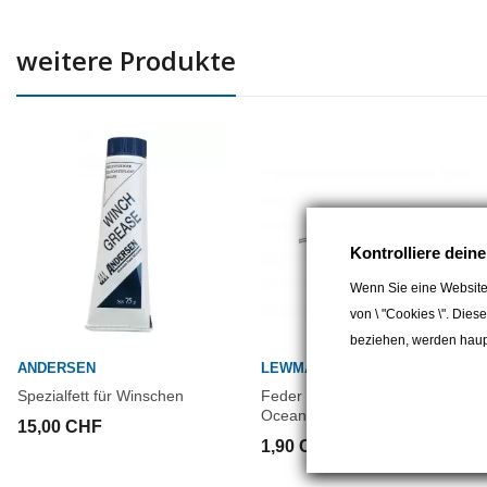
weitere Produkte
Kontrolliere dein
Wenn Sie eine Website
von \ "Cookies \". Dies
beziehen, werden haupt
ANDERSEN
LEWMAR
Spezialfett für Winschen
Feder für Klinke für Lewmar
Ocean Self-Tailing Winschen
15,00 CHF
1,90 CHF