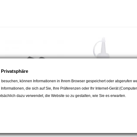
Gewicht: 2.9 kg
D: ø 66 mm
B: ø 121 mm
H: 115 mm
Bohrlehre ø: 94 mm
Senkkopfschrauben: 5 x M6
e Privatsphäre
 besuchen, können Informationen in Ihrem Browser gespeichert oder abgerufen we
e Informationen, die sich auf Sie, Ihre Präferenzen oder Ihr Internet-Gerät (Compute
sächlich dazu verwendet, die Website so zu gestalten, wie Sie es erwarten.
LEWMAR
LEWMAR
Klinke Winschen EVO self-
Lewmar Hochleistungsöl 55ml
Tailing
24,90 CHF
5,90 CHF