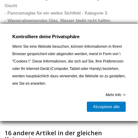
Gischt.
- Panoramaglas für ein weites Sichtfeld - Kategorie 3.
- Wasserabweisendes Glas, Wasser bleibt nicht haften.
- Blau gefärbtes Glas für perfekte Sicht auf dem Wasser.
- Belüftungssystem, damit die Scheibe beim Manövrieren nicht
Kontrolliere deine Privatsphäre
Mehr lesen
beschlägt.
Wenn Sie eine Website besuchen, können Informationen in Ihrem
- 3 Silikonstreifen, damit die Maske nicht auf dem Helm
Browser gespeichert oder abgerufen werden, meist in Form von \
verrutscht.
"Cookies \". Diese Informationen, die sich auf Sie, Ihre Präferenzen
- Bearbeitete Form, um sich dem Tragen des Helms anzupassen.
oder Ihr Internet-Gerät (Computer, Tablet oder Handy) beziehen,
- Wird mit einem Ersatzglas geliefert.
In den Warenkorb
werden hauptsächlich dazu verwendet, die Website so zu gestalten,
- Einheitsgröße L
wie Sie es erwarten.

Letzter Artikel auf Lager
Mehr Info
Teilen
Akzeptiere alle
16 andere Artikel in der gleichen