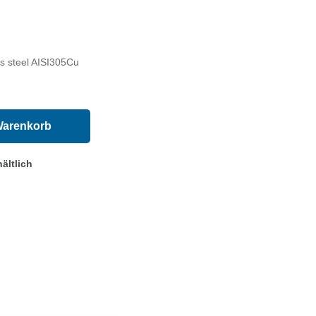
ss steel AISI305Cu
Warenkorb
ältlich