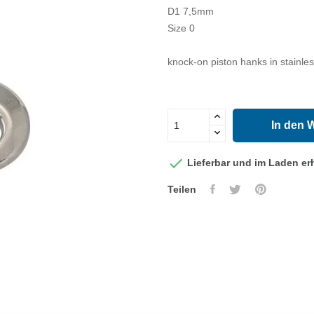
D1 7,5mm
Size 0
knock-on piston hanks in stainle
In den 

Lieferbar und im Laden erh
Teilen