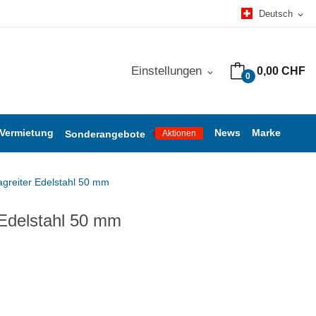
Deutsch
expand_more
Einstellungen
0,00 CHF
expand_more
0
 Vermietung
News
Marke
Sonderangebote
Aktionen
agreiter Edelstahl 50 mm
 Edelstahl 50 mm