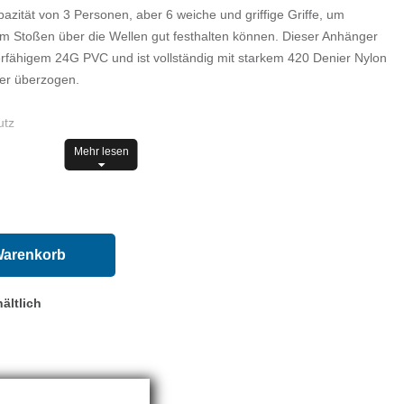
azität von 3 Personen, aber 6 weiche und griffige Griffe, um
eim Stoßen über die Wellen gut festhalten können. Dieser Anhänger
erfähigem 24G PVC und ist vollständig mit starkem 420 Denier Nylon
er überzogen.
utz
Mehr lesen
Schleppen
Warenkorb
:Ø66,9 x 12,9" | Ø170 x 33cm
ältlich
 70" | 178cm