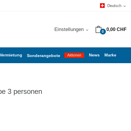
Deutsch
expand_more
Einstellungen
0,00 CHF
expand_more
0
 Vermietung
News
Marke
Sonderangebote
Aktionen
be 3 personen