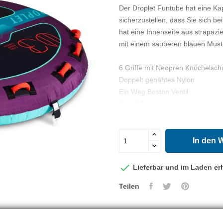
Der Droplet Funtube hat eine Kap
sicherzustellen, dass Sie sich b
hat eine Innenseite aus strapazi
mit einem sauberen blauen Must
6 Griffe mit Neopren Knöchelsch
Doppelt genähtes Nylon
Ein Weg Boston Ventil
Max 2 Personen funtube
Neopren-Deckpolster
Schnellverbinder für einfaches 
420 Denier starke Nylonhülle
In den 
24 Gauge PVC
Maße im aufgeblasenen Zustand

Lieferbar und im Laden erh
Maße im entleerten Zustand: : Ø
Teilen