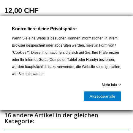
12,00 CHF
Breite 25mm
Kontrolliere deine Privatsphäre
Länge 50mm +14mm
Wenn Sie eine Website besuchen, können Informationen in Ihrem
Browser gespeichert oder abgerufen werden, meist in Form von \
"Cookies \". Diese Informationen, die sich auf Sie, Ihre Präferenzen
In den Warenkorb
oder Ihr Internet-Gerät (Computer, Tablet oder Handy) beziehen,
werden hauptsächlich dazu verwendet, die Website so zu gestalten,

Lieferbar und im Laden erhältlich
wie Sie es erwarten.
Teilen
Mehr Info
Akzeptiere alle
16 andere Artikel in der gleichen
Kategorie: