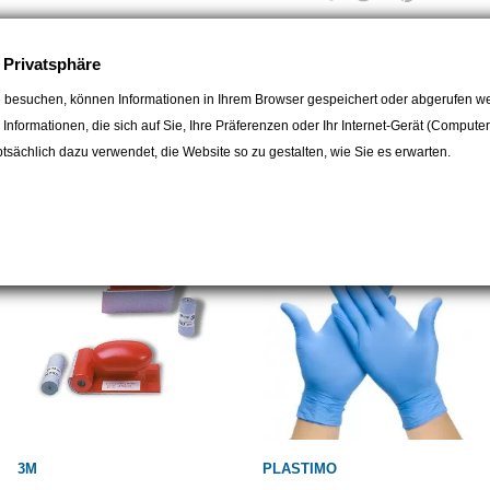
Schleifkörnung: Schleifscheiben 
Feinheitsgrade erhältlich. Wähle
e Privatsphäre
möchten.
 besuchen, können Informationen in Ihrem Browser gespeichert oder abgerufen we
e Informationen, die sich auf Sie, Ihre Präferenzen oder Ihr Internet-Gerät (Compute
Anwendung: Schleifscheiben werd
egorie:
sächlich dazu verwendet, die Website so zu gestalten, wie Sie es erwarten.
Oberflächenvorbereitung bis zur 
wählen, für Ihre spezielle Anwen
Sie können diese Schleifscheibe
online finden. Achten Sie darauf,
Anforderungen und der von Ihn
3M
PLASTIMO