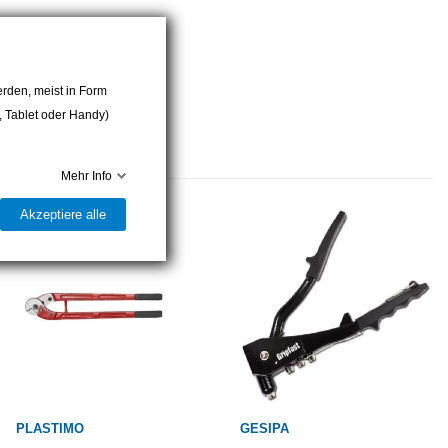
sind in verschiedenen Körnungen (Grits) für unterschiedliche
n Sie die Körnung entsprechend der Rauheit, die Sie erreichen
rden, meist in Form
r, Tablet oder Handy)
en für eine Vielzahl von Anwendungen eingesetzt, von der
Endbearbeitung. Achten Sie darauf, dass die Schleifscheibe, die Sie
dung geeignet ist.
Mehr Info
Akzeptiere alle
n in Eisenwarenläden, Baumärkten, bei Werkzeuglieferanten oder
 dass Sie die richtige Scheibe entsprechend Ihren spezifischen
en verwendeten Maschine auswählen.
PLASTIMO
GESIPA