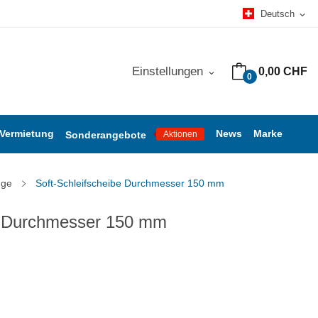
Deutsch
expand_more
Einstellungen
0,00 CHF
expand_more
0
 Vermietung
News
Marke
Sonderangebote
Aktionen
uge
Soft-Schleifscheibe Durchmesser 150 mm
be Durchmesser 150 mm