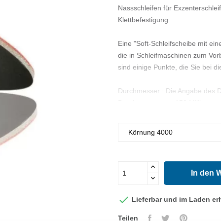
Nassschleifen für Exzenterschleif
Klettbefestigung
Eine "Soft-Schleifscheibe mit e
die in Schleifmaschinen zum Vor
sind einige Punkte, die Sie bei d
Durchmesser : Die Angabe des D
Durchmesser von 150 Millimetern 
Scheibe mit der von Ihnen verwe
Schleifart Soft: Der Begriff "Soft
Schleifscheibe beziehen. Soft-Sch
verwendet, bei denen übermäßig
In den 
Maschinenkompatibilität: Bevor S
mit Ihrer Schleifmaschine kompat

Lieferbar und im Laden erh
usw. betrifft.
Teilen