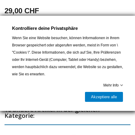
29,00 CHF
MT RACING Verklicker N rot
Kontrolliere deine Privatsphäre
Wenn Sie eine Website besuchen, können Informationen in Ihrem
Browser gespeichert oder abgerufen werden, meist in Form von \
In den Warenkorb
"Cookies \". Diese Informationen, die sich auf Sie, Ihre Präferenzen
oder Ihr Internet-Gerät (Computer, Tablet oder Handy) beziehen,

Lieferbar und im Laden erhältlich
werden hauptsächlich dazu verwendet, die Website so zu gestalten,
wie Sie es erwarten.
Teilen
Mehr Info
Akzeptiere alle
16 andere Artikel in der gleichen
Kategorie: