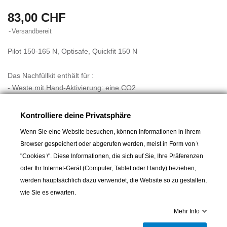
83,00 CHF
Versandbereit
Pilot 150-165 N, Optisafe, Quickfit 150 N
Das Nachfüllkit enthält für :
- Weste mit Hand-Aktivierung: eine CO2
-Flasche mit Sicherungsclip.
- Automatik-Weste mit Auslösepatrone: eine CO2
Kontrolliere deine Privatsphäre
-Flasche, eine schwarze Auslösepatrone und einen
Mehr lesen
Wenn Sie eine Website besuchen, können Informationen in Ihrem
Sicherungsclip*.
Browser gespeichert oder abgerufen werden, meist in Form von \
- Weste mit Automatik-Aktivierung, hydrostatisches Hammar-
"Cookies \". Diese Informationen, die sich auf Sie, Ihre Präferenzen
System : eine CO2
oder Ihr Internet-Gerät (Computer, Tablet oder Handy) beziehen,
-Flasche, einen hydrostatischen Auslösemechanismus und einen
werden hauptsächlich dazu verwendet, die Website so zu gestalten,
Sicherungsclip.
wie Sie es erwarten.
Auslösemechanismus mit Auslösetablette oder Auslösepatrone :
Wenn sich Ihre Weste längere Zeit in feuchter Umgebung befand,
Mehr Info
In den Warenkorb
empfehlen wir Ihnen die Salztablette genau zu überprüfen und