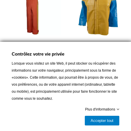
GUY COTTEN
GUY COTTEN
Guy Cotten Cotte X-Trapper
Guy Cotten Isomax Veste Ciré
Contrôlez votre vie privée
Salopette ciré Orange/Jaune
Bleu/Jaune
Lorsque vous visitez un site Web, il peut stocker ou récupérer des
140,00 CHF
139,00 CHF
informations sur votre navigateur, principalement sous la forme de
«cookies». Cette information, qui pourrait être à propos de vous, de
vos préférences, ou de votre appareil internet (ordinateur, tablette
ou mobile), est principalement utilisée pour faire fonctionner le site
comme vous le souhaitez.
Plus d'informations
Accepter tout