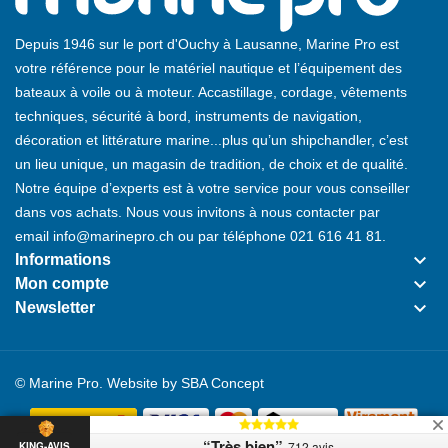
Depuis 1946 sur le port d'Ouchy à Lausanne, Marine Pro est
votre référence pour le matériel nautique et l’équipement des
bateaux à voile ou à moteur. Accastillage, cordage, vêtements
techniques, sécurité à bord, instruments de navigation,
décoration et littérature marine...plus qu’un shipchandler, c’est
un lieu unique, un magasin de tradition, de choix et de qualité.
Notre équipe d’experts est à votre service pour vous conseiller
dans vos achats. Nous vous invitons à nous contacter par
email
info@marinepro.ch
ou par téléphone
021 616 41 81
.
keyboard_arrow_down
Informations
keyboard_arrow_down
Mon compte
keyboard_arrow_down
Newsletter
© Marine Pro. Website by
SBA Concept
“Très bien”
712 avis
KING-AVIS