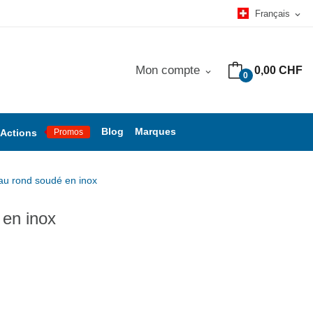
Français
expand_more
Mon compte
0,00 CHF
expand_more
0
Blog
Marques
Actions
Promos
u rond soudé en inox
en inox