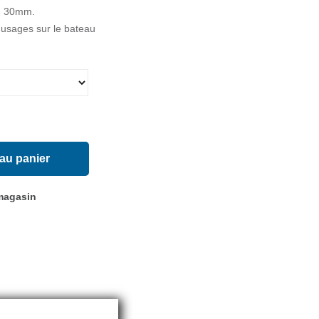
 : 30mm.
es usages sur le bateau
 au panier
 magasin