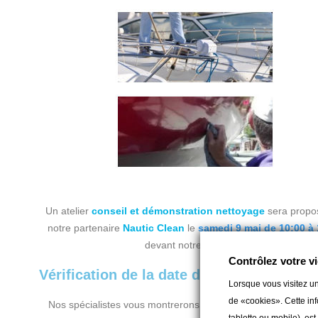
Un atelier
conseil et démonstration nettoyage
sera propo
notre partenaire
Nautic Clean
le
samedi 9 mai de 10:00 à 
devant notre magasin.
Contrôlez votre vi
Vérification de la date de péremption de
Lorsque vous visitez un
de «cookies». Cette inf
Nos spécialistes vous montrerons comment vérifier la validi