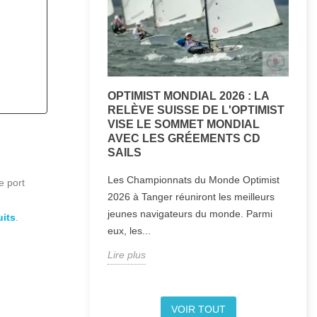
OPTIMIST MONDIAL 2026 : LA
RELÈVE SUISSE DE L'OPTIMIST
F
VISE LE SOMMET MONDIAL
AVEC LES GRÉEMENTS CD
C
SAILS
L
Les Championnats du Monde Optimist
e port
r
2026 à Tanger réuniront les meilleurs
d
jeunes navigateurs du monde. Parmi
uits
.
L
eux, les...
Lire plus
VOIR TOUT