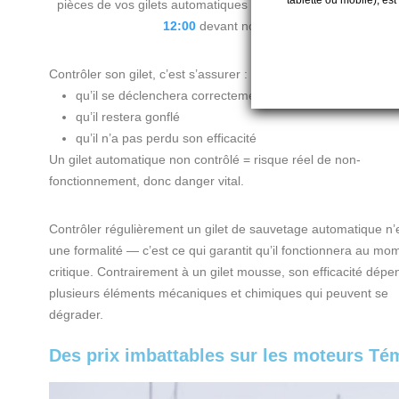
tablette ou mobile), es
pièces de vos gilets automatiques
le
dimanche 10 mai de 1
12:00
devant notre magasin.
Contrôler son gilet, c’est s’assurer :
qu’il se déclenchera correctement
qu’il restera gonflé
qu’il n’a pas perdu son efficacité
Un gilet automatique non contrôlé = risque réel de non-
fonctionnement, donc danger vital.
Contrôler régulièrement un gilet de sauvetage automatique n’
une formalité — c’est ce qui garantit qu’il fonctionnera au mo
critique. Contrairement à un gilet mousse, son efficacité dépe
plusieurs éléments mécaniques et chimiques qui peuvent se
dégrader.
Des prix imbattables sur les moteurs Té