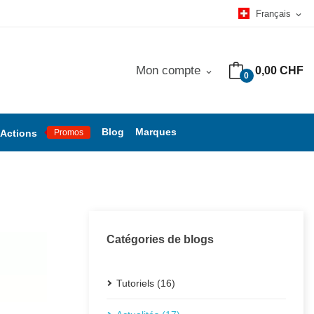
Français
expand_more
Mon compte
0,00 CHF
expand_more
0
Blog
Marques
Actions
Promos
Catégories de blogs
Tutoriels (16)