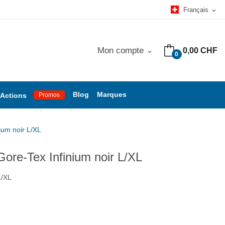
Français
expand_more
Mon compte
0,00 CHF
expand_more
0
Blog
Marques
Actions
Promos
ium noir L/XL
ore-Tex Infinium noir L/XL
/XL