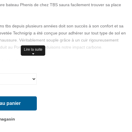
ure bateau Phenis de chez TBS saura facilement trouver sa place
ns tbs depuis plusieurs années doit son succès à son confort et sa
brevetée Technigrip a été conçue pour adhérer sur tout type de sol en
 chaussure. Véritablement souple grâce à un cuir rigoureusement
oduit au Portugal, nous réduisons notre impact carbone.
Lire la suite
e habituelle
enne
r
 au panier
le) : Semelle Techni Grip
 fleur
 magasin