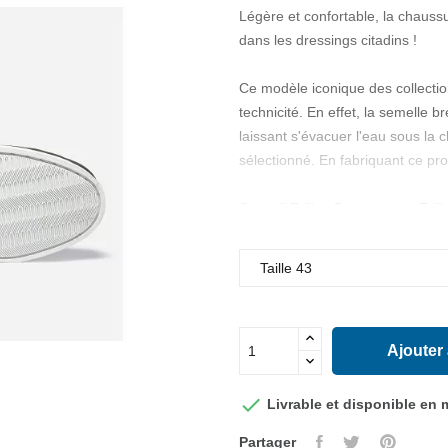
Légère et confortable, la chauss
dans les dressings citadins !
Ce modèle iconique des collectio
technicité. En effet, la semelle 
laissant s'évacuer l'eau sous la
sélectionné. En fabriquant ce pr
Conseil Taille : Prenez votre Taill
Fabrication européenne
Hauteur talon : 18 mm
Construction : Soudé
Fabrication : Fabrication europé
Fermeture : Fermeture lacets cui
Ajouter
Caractéristique technique (semel
Type matière dessus : Cuir pleine
Chaussant : NORMAL

Livrable et disponible en
Partager