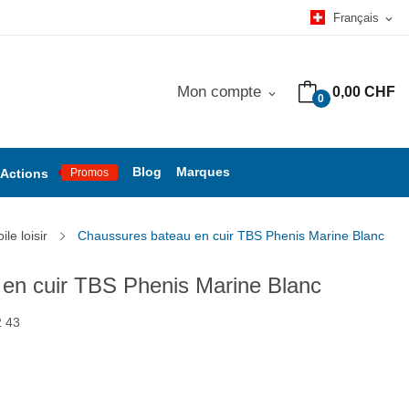
Français
expand_more
Mon compte
0,00 CHF
expand_more
0
Blog
Marques
Actions
Promos
le loisir
Chaussures bateau en cuir TBS Phenis Marine Blanc
en cuir TBS Phenis Marine Blanc
 43