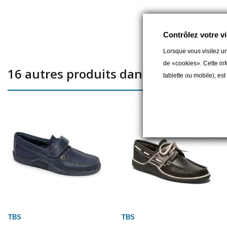
Contrôlez votre vi
Lorsque vous visitez un
de «cookies». Cette inf
16 autres produits dans la même caté
tablette ou mobile), es
TBS
TBS