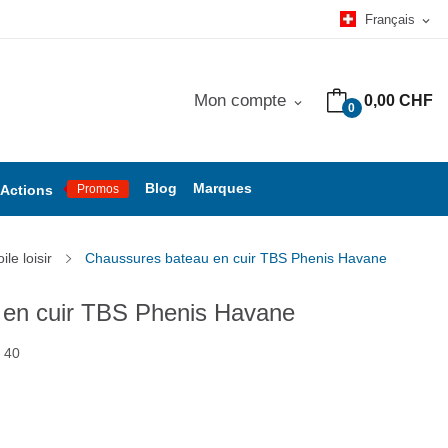
Français
expand_more
Mon compte
0,00 CHF
expand_more
0
Blog
Marques
Actions
Promos
le loisir
Chaussures bateau en cuir TBS Phenis Havane
 en cuir TBS Phenis Havane
 40