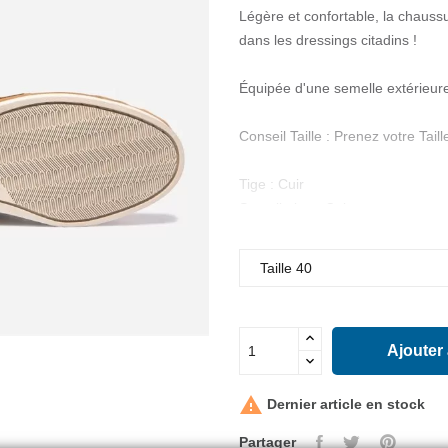
Légère et confortable, la chauss
dans les dressings citadins !
Équipée d'une semelle extérieure
Conseil Taille : Prenez votre Taill
Tige : Cuir
Semelle int. : Cuir
Semelle ext. : Caoutchouc
Hauteur talon : 18 mm
Construction : Soudé
Fabrication : Fabrication europé
Fermeture : Fermeture lacets cui
Ajouter
Caractéristique technique (semel
Type matière dessus : Cuir nubu

Dernier article en stock
Partager