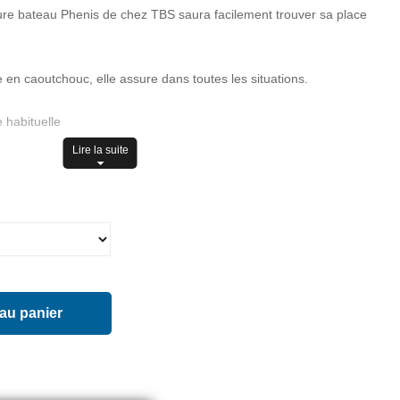
ure bateau Phenis de chez TBS saura facilement trouver sa place
 en caoutchouc, elle assure dans toutes les situations.
e habituelle
Lire la suite
enne
r
 au panier
le) : Plateau cousu main
ck