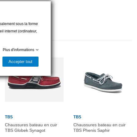
cipalement sous la forme
l internet (ordinateur,
Plus d'informations
Accepter tout
TBS
TBS
Chaussures bateau en cuir
Chaussures bateau en cuir
TBS Globek Synagot
TBS Phenis Saphir