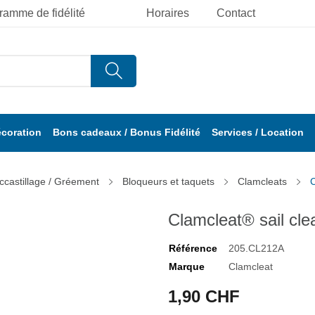
ramme de fidélité
Horaires
Contact
écoration
Bons cadeaux / Bonus Fidélité
Services / Location
ccastillage / Gréement
Bloqueurs et taquets
Clamcleats
C
Clamcleat® sail clea
Référence
205.CL212A
Marque
Clamcleat
1,90 CHF