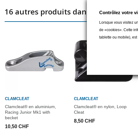
16 autres produits dans la même caté
Contrôlez votre vi
Lorsque vous visitez un
de «cookies». Cette inf
tablette ou mobile), es
CLAMCLEAT
CLAMCLEAT
Clamcleat® en aluminium,
Clamcleat® en nylon, Loop
Racing Junior Mk1 with
Cleat
becket
8,50 CHF
10,50 CHF