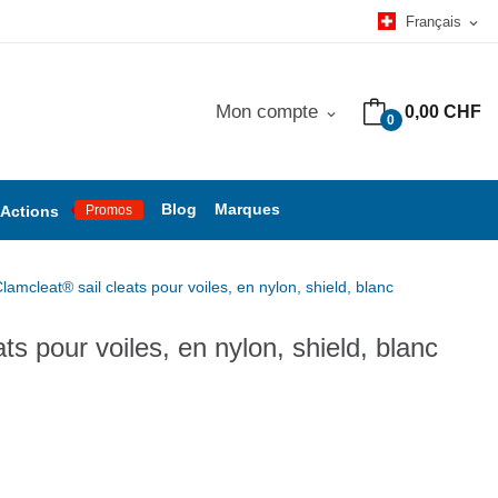
Français
expand_more
Mon compte
0,00 CHF
expand_more
0
Blog
Marques
Actions
Promos
lamcleat® sail cleats pour voiles, en nylon, shield, blanc
ts pour voiles, en nylon, shield, blanc