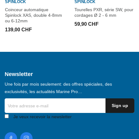
SPINLOCK
SPINLOCK
Coinceur automatique
Tourelles PXR, série SW, pour
Spinlock XAS, double 4-8mm
cordages Ø 2 - 6 mm
ou 6-12mm
59,90 CHF
139,00 CHF
Newsletter
Une fois par mois seulement: des offres spéciales, des
exclusivités, les actualités Marine Pro…
Je veux recevoir la newsletter