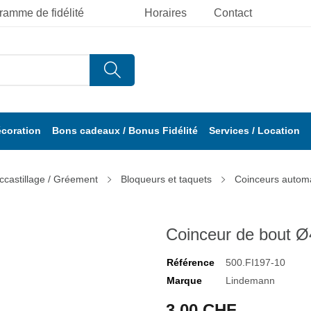
ramme de fidélité
Horaires
Contact
écoration
Bons cadeaux / Bonus Fidélité
Services / Location
ccastillage / Gréement
Bloqueurs et taquets
Coinceurs autom
Coinceur de bout 
Référence
500.FI197-10
Marque
Lindemann
3,00 CHF