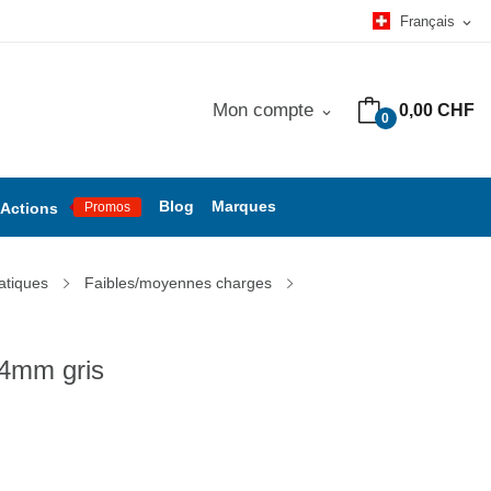
Français
expand_more
Mon compte
0,00 CHF
expand_more
0
Blog
Marques
Actions
Promos
atiques
Faibles/moyennes charges
Ø4mm gris