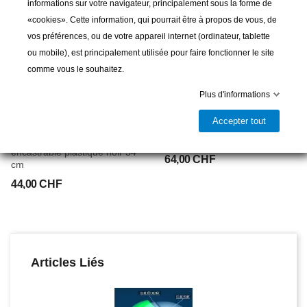
informations sur votre navigateur, principalement sous la forme de
«cookies». Cette information, qui pourrait être à propos de vous, de
vos préférences, ou de votre appareil internet (ordinateur, tablette
ou mobile), est principalement utilisée pour faire fonctionner le site
comme vous le souhaitez.
Plus d'informations
LALIZAS
FORESTI & SUARDI
Accepter tout
Feu de navigation Lalizas -
Feu babord laiton chromé
Feu blanc sur hampe
152x63x45mm
encastrable plastique noir 54
64,00 CHF
cm
44,00 CHF
Articles Liés