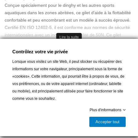
Conçue spécialement pour le dinghy et les autres sports
aquatiques dans les zones abritées, ce gilet d'aide à la flottabilité
confortable et peu encombrant est un modèle à succès éprouvé.
Certifié EN ISO 12402-5, il est conforme aux normes de sécurité
internationales avec un indice de flottabilité de 50N. Ce gilet
Lire la suite
combine de la mousse souple à l'avant pour le confort et une
mousse PE à l'arrière pour la stabilité et le maintien. Il est rapide
Contrôlez votre vie privée
à enfiler grâce à sa fermeture éclair frontale. Les détails
Lorsque vous visitez un site Web, il peut stocker ou récupérer des
supplémentaires comprennent une poche pour fusée de
informations sur votre navigateur, principalement sous la forme de
détresse.
«cookies». Cette information, qui pourrait être à propos de vous, de
100% Polyamide
vos préférences, ou de votre appareil internet (ordinateur, tablette
Poids: 700g
ou mobile), est principalement utilisée pour faire fonctionner le site
Ajouter au panier
Compact
comme vous le souhaitez.
Certifié 12402-5
Flottabilité 50N

Dernier article en stock
Plus d'informations
Mousse souple à l'avant pour plus de confort
Partager
Accepter tout
Mousse PE à l'arrière pour la stabilité
Poche pour fusée de détresse devant