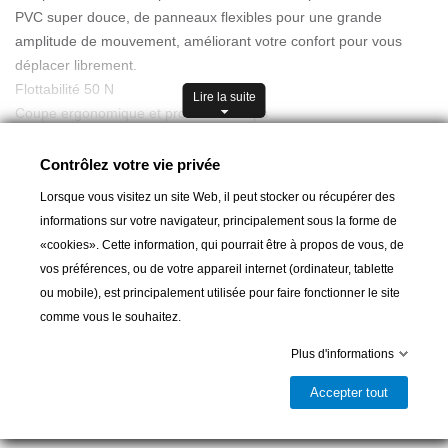
PVC super douce, de panneaux flexibles pour une grande
amplitude de mouvement, améliorant votre confort pour vous
déplacer librement.
Flottabilité 50 N
Lire la suite
Coupe ergonomique et proche du corps
La taille XXL est adaptée pour la morphologie suivante:
Tour de poitrine: 113-119cm
Contrôlez votre vie privée
Tour de hanches en cm: 99-105 cm
Lorsque vous visitez un site Web, il peut stocker ou récupérer des
informations sur votre navigateur, principalement sous la forme de
ATTENTION: LES GILETS DE SAUVETAGE JOBE TAILLENT
«cookies». Cette information, qui pourrait être à propos de vous, de
PETIT. NOUS VOUS CONSEILLONS DE PRENDRE UNE TAILLE
vos préférences, ou de votre appareil internet (ordinateur, tablette
Ajouter au panier
AU-DESSUS DE CELLE INDIQUEE.
ou mobile), est principalement utilisée pour faire fonctionner le site
comme vous le souhaitez.

Dernier article en stock
Plus d'informations
Partager
Accepter tout