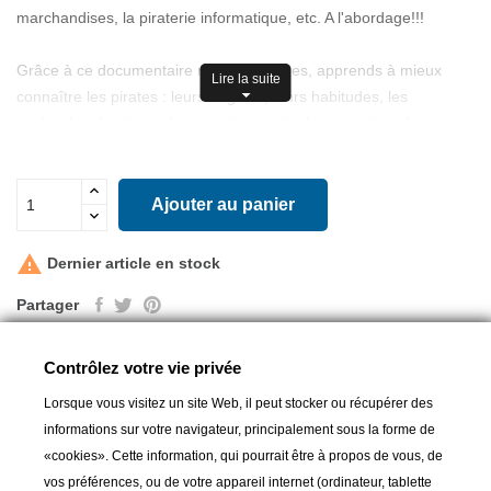
marchandises, la piraterie informatique, etc. A l'abordage!!!
Grâce à ce documentaire riche en images, apprends à mieux
Lire la suite
connaître les pirates : leurs origines, leurs habitudes, les
catégories de pirates à travers le monde, les noms les plus
célèbres... A la fin du livre, découvre des vignettes à découper
pour apprendre en t'amusant !
Ajouter au panier
32 pages
Format 29 x 23 cm

Dernier article en stock
Age minimum: 8 ans
Partager
Auteur: Stéphanie Redoulès
Illustration: Benjamin Carré
Date de parution: 07.05.2021
Contrôlez votre vie privée
Lorsque vous visitez un site Web, il peut stocker ou récupérer des
Produits complémentaires
informations sur votre navigateur, principalement sous la forme de
«cookies». Cette information, qui pourrait être à propos de vous, de
vos préférences, ou de votre appareil internet (ordinateur, tablette