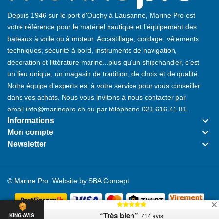
Depuis 1946 sur le port d'Ouchy à Lausanne, Marine Pro est
votre référence pour le matériel nautique et l’équipement des
bateaux à voile ou à moteur. Accastillage, cordage, vêtements
techniques, sécurité à bord, instruments de navigation,
décoration et littérature marine...plus qu’un shipchandler, c’est
un lieu unique, un magasin de tradition, de choix et de qualité.
Notre équipe d’experts est à votre service pour vous conseiller
dans vos achats. Nous vous invitons à nous contacter par
email
info@marinepro.ch
ou par téléphone
021 616 41 81
.
keyboard_arrow_down
Informations
keyboard_arrow_down
Mon compte
keyboard_arrow_down
Newsletter
© Marine Pro. Website by
SBA Concept
“Très bien”
714 avis
KING-AVIS