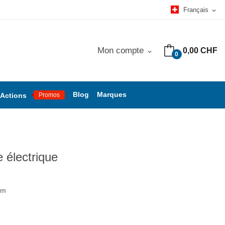
Français
expand_more
Mon compte
0,00 CHF
expand_more
0
Blog
Marques
Actions
Promos
 électrique
am