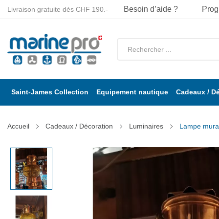
Besoin d’aide ?
Prog
Livraison gratuite dès CHF 190.-
Saint-James Collection
Equipement nautique
Cadeaux / D
Accueil
Cadeaux / Décoration
Luminaires
Lampe mural