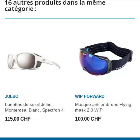
des branches larges.
16 autres produits dans la même
catégorie :
Grip Nose : Insert souple antichoc et adhérent au niveau du nez.
Grip Tech : matériau exclusif soft confort sur les branches anti-
adhérent aux cheveux assurant maintien et confort absolu
JULBO
WIP FORWARD
Lunettes de soleil Julbo
Masque anti embruns Flying
Monterosa, Blanc, Spectron 4
mask 2.0 WIP
115,00 CHF
100,00 CHF