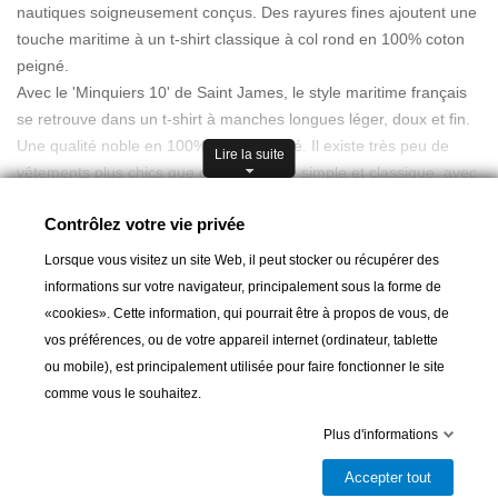
nautiques soigneusement conçus. Des rayures fines ajoutent une
touche maritime à un t-shirt classique à col rond en 100% coton
peigné.
Avec le 'Minquiers 10' de Saint James, le style maritime français
se retrouve dans un t-shirt à manches longues léger, doux et fin.
Une qualité noble en 100% coton peigné. Il existe très peu de
Lire la suite
vêtements plus chics que cette chemise simple et classique, avec
laquelle on ne peut vraiment pas se tromper. Il est unisexe et
Contrôlez votre vie privée
flatte la silhouette. Portez-le sur un maillot de bain en juillet ou sur
Guide des tailles
une chemise en novembre. Il est pratique et élégant en toute
Lorsque vous visitez un site Web, il peut stocker ou récupérer des
saison. Un t-shirt exclusif qui ne devrait pas manquer dans votre
informations sur votre navigateur, principalement sous la forme de
garde-robe, une pièce indispensable pour votre garde-robe de
«cookies». Cette information, qui pourrait être à propos de vous, de
base. Vous pouvez porter ce t-shirt de manière classique et
vos préférences, ou de votre appareil internet (ordinateur, tablette
élégante avec un blazer, de manière stylée avec un pantalon 7/8
ou mobile), est principalement utilisée pour faire fonctionner le site
ou de manière rock avec une veste de biker.
Ajouter au panier
comme vous le souhaitez.
D'autres tailles peuvent bien sûr être commandées. Contactez-
Plus d'informations
nous et nous nous en occuperons.

Livrable et disponible en magasin
Accepter tout
Matériau : jersey léger, 100 % coton ; lavable en machine à 30
Partager