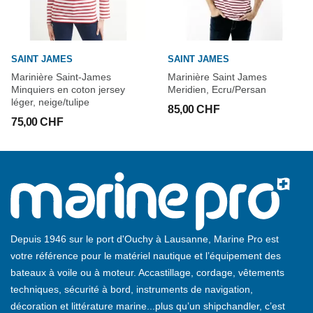
SAINT JAMES
SAINT JAMES
Marinière Saint-James
Marinière Saint James
Minquiers en coton jersey
Meridien, Ecru/Persan
léger, neige/tulipe
85,00 CHF
75,00 CHF
Depuis 1946 sur le port d'Ouchy à Lausanne, Marine Pro est
votre référence pour le matériel nautique et l’équipement des
bateaux à voile ou à moteur. Accastillage, cordage, vêtements
techniques, sécurité à bord, instruments de navigation,
décoration et littérature marine...plus qu’un shipchandler, c’est