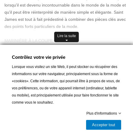
lorsqu'il est devenu incontournable dans le monde de la mode et
qu'il peut être réinterprété de manière simple et élégante. Saint
James est tout à fait prédestiné à combiner des pièces clés avec
des points forts particuliers de la mode.
Lire la suite
MARINIÈRE À LA COUPE ÉTROITE
Le Méridien de Saint James propose aux messieurs-dames
restés jeunes une marinière à manches longues qui s'inspire des
Contrôlez votre vie privée
Guide des tailles
traditionnelles marinières de Bretagne ou de mer. Sur ce modèle,
Lorsque vous visitez un site Web, il peut stocker ou récupérer des
les silhouettes élancées sont pleinement mises en valeur, car la
informations sur votre navigateur, principalement sous la forme de
coupe est légèrement plus étroite. Le Méridien est doté d'une
«cookies». Cette information, qui pourrait être à propos de vous, de
encolure ronde et de bords plats à la taille. C'est ainsi qu'il est le
vos préférences, ou de votre appareil internet (ordinateur, tablette
plus convaincant lorsqu'il est porté décontracté sur la taille et qu'il
ou mobile), est principalement utilisée pour faire fonctionner le site
rehausse avec assurance toutes les tenues de loisirs. Il est
Ajouter au panier
comme vous le souhaitez.
légèrement plus long à la taille et aux manches. Pour une entrée
en scène digne d'un film, portez ce t-shirt avec un pantalon blanc
Plus d'informations

Dernier article en stock
décontracté en lin, des espadrilles et un pull élégant,
Accepter tout
négligemment enroulé sur l'épaule. La nouvelle envie de
Partager