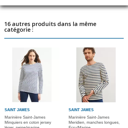
décontraction se propage parmi les faiseurs de tendances de la
Côte d'Azur à toute la France - jusqu'à toute l'Europe et
l'Amérique.
16 autres produits dans la même
PARTICULARITÉS
catégorie :
Chemise Bretagne
Look milleraies
Coupe étroite
Manches longues
Encolure ronde
COMPOSITION DU MATÉRIEL
100% coton
SAINT JAMES
SAINT JAMES
Marinière Saint-James
Marinière Saint-James
Minquiers en coton jersey
Meridien, manches longues,
léger, neige/marine
Ecru/Marine