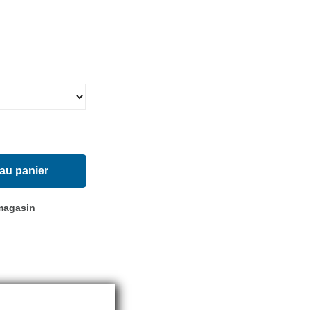
 au panier
 magasin