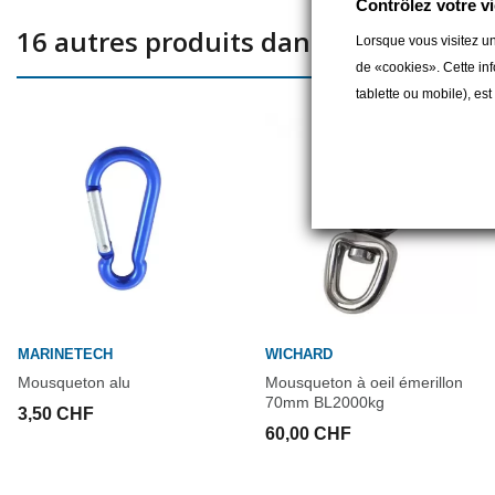
Contrôlez votre vi
16 autres produits dans la même caté
Lorsque vous visitez un
de «cookies». Cette inf
tablette ou mobile), es
MARINETECH
WICHARD
Mousqueton alu
Mousqueton à oeil émerillon
70mm BL2000kg
3,50 CHF
60,00 CHF