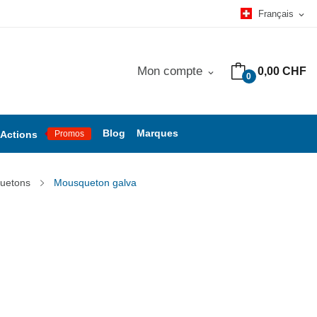
Français
expand_more
Mon compte
0,00 CHF
expand_more
0
Blog
Marques
Actions
Promos
uetons
Mousqueton galva