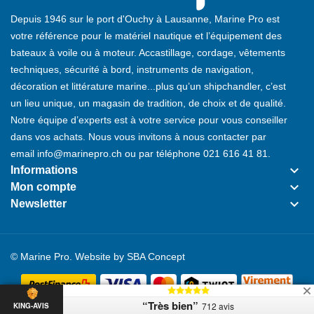
Depuis 1946 sur le port d'Ouchy à Lausanne, Marine Pro est
votre référence pour le matériel nautique et l’équipement des
bateaux à voile ou à moteur. Accastillage, cordage, vêtements
techniques, sécurité à bord, instruments de navigation,
décoration et littérature marine...plus qu’un shipchandler, c’est
un lieu unique, un magasin de tradition, de choix et de qualité.
Notre équipe d’experts est à votre service pour vous conseiller
dans vos achats. Nous vous invitons à nous contacter par
email
info@marinepro.ch
ou par téléphone
021 616 41 81
.
keyboard_arrow_down
Informations
keyboard_arrow_down
Mon compte
keyboard_arrow_down
Newsletter
© Marine Pro. Website by
SBA Concept
“Très bien”
712 avis
KING-AVIS