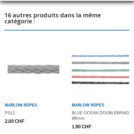
Facile à manipuler, flexible, bonne résistance aux UV Allongement
réduit Très facile à épisser.
16 autres produits dans la même
catégorie :
MARLOW ROPES
MARLOW ROPES
PS12
BLUE OCEAN DOUBLEBRAID
Ø6mm
2,00 CHF
1,90 CHF