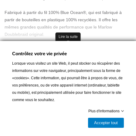
Fabriqué à partir du fil 100% Blue Ocean®, qui est fabriqué à
partir de bouteilles en plastique 100% recyclées. Il offre les
mêmes grandes qualités de performance que le Marlow
Doublebraid original.
Lire la suite
Composition: 16 brins tressés
Contrôlez votre vie privée
Gaine: Polyester recyclé tressé 24 tresses
Lorsque vous visitez un site Web, il peut stocker ou récupérer des
CARACTERISTIQUES Ø 10mm
informations sur votre navigateur, principalement sous la forme de
Charge de rupture 2710KG
«cookies». Cette information, qui pourrait être à propos de vous, de
Poids 7.47 KG/100m
vos préférences, ou de votre appareil internet (ordinateur, tablette
Ajouter au panier
ou mobile), est principalement utilisée pour faire fonctionner le site
APPLICATIONS :
comme vous le souhaitez.
Ligne de drosse d'enrouleurs,drisses, ris, écoutes,cordages de

Livrable et disponible en magasin
Plus d'informations
contrôle...
Partager
Accepter tout
AVANTAGES :