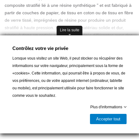
composite stratifié lié à une résine synthétique " et est fabriqué à
partir de couches de papier, de tissu en coton ou de tissu en fibre
de verre tissé, imprégnées de résine pour produire un produit
stratifié à haute pression. Il s'agit d'un matériau solide et dur,
Lire la suite
fabriqué dans un certain nombre de qualités différentes avec des
propriétés et des utilisations variées.
Contrôlez votre vie privée
La fiabilité de Tufnol est essentielle pour les nombreux secteurs
de l'industrie mécanique dans lesquels elle intervient.
Lorsque vous visitez un site Web, il peut stocker ou récupérer des
informations sur votre navigateur, principalement sous la forme de
Prix possible dans la limite disponible du stock
«cookies». Cette information, qui pourrait être à propos de vous, de
vos préférences, ou de votre appareil internet (ordinateur, tablette
Ajouter au panier
ou mobile), est principalement utilisée pour faire fonctionner le site
comme vous le souhaitez.

Dernier article en stock
Plus d'informations
Partager
Accepter tout