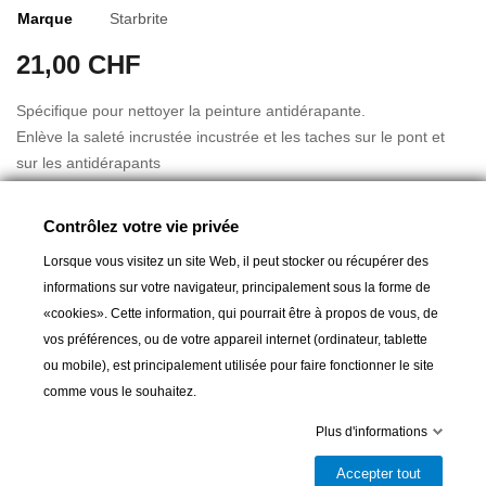
Marque
Starbrite
21,00 CHF
Spécifique pour nettoyer la peinture antidérapante.
Enlève la saleté incrustée incustrée et les taches sur le pont et
sur les antidérapants
Facile à utiliser grâce à sa formule puissante
Laisse une fine couche de protection en PTEF qui repousse la
Contrôlez votre vie privée
saleté et les taches
Lorsque vous visitez un site Web, il peut stocker ou récupérer des
Utilisation facile, pas besoin de frotter
Lire la suite
informations sur votre navigateur, principalement sous la forme de
N'enlève pas le polish et le wax
«cookies». Cette information, qui pourrait être à propos de vous, de
PTEF® est un nom de marque protégé par Starbrite pour
vos préférences, ou de votre appareil internet (ordinateur, tablette
polytetrafluoréthylénique.
ou mobile), est principalement utilisée pour faire fonctionner le site
Contenu: 1 l
comme vous le souhaitez.
Ajouter au panier
Plus d'informations

Dernier article en stock
Accepter tout