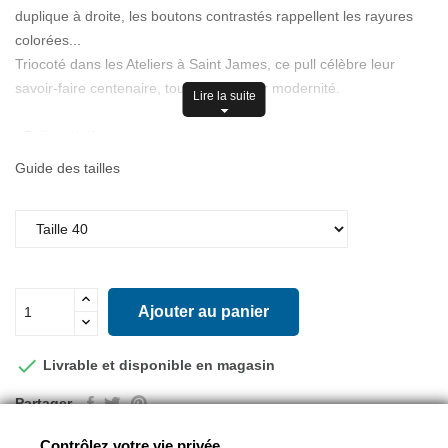
duplique à droite, les boutons contrastés rappellent les rayures
colorées...
Triocoté dans les Ateliers à Saint James, ce pull célèbre leur
savoir-faire centenaire, tout comme leur modernité.
Lire la suite
- Pull marinière
- Côte 1x1
Guide des tailles
- Boutons iconiques SAINT JAMES : 2 boutons ton sur ton, 1
bouton contrasté
- Manches longues
- Rayure contrastée bas de manches
- Logo appliqué milieu de manche gauche
- Coupe droite
Ajouter au panier
- Laine (100%)

Livrable et disponible en magasin
Partager
Contrôlez votre vie privée