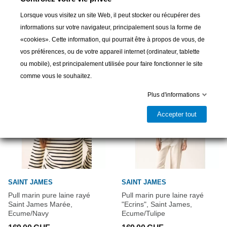
Lorsque vous visitez un site Web, il peut stocker ou récupérer des
16 autres produits dans la même
informations sur votre navigateur, principalement sous la forme de
catégorie :
«cookies». Cette information, qui pourrait être à propos de vous, de
vos préférences, ou de votre appareil internet (ordinateur, tablette
ou mobile), est principalement utilisée pour faire fonctionner le site
comme vous le souhaitez.
Plus d'informations
Accepter tout
SAINT JAMES
SAINT JAMES
Pull marin pure laine rayé
Pull marin pure laine rayé
Saint James Marée,
"Ecrins", Saint James,
Ecume/Navy
Ecume/Tulipe