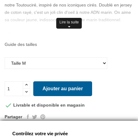
notre Toutouciré, inspiré de nos iconiques cirés. Doublé en jersey
de coton rayé, c'est un joli clin d'oeil à notre ADN marin. On aime
sa couleur jaune, indissociable du ciré de marin traditionnel.
Lire la suite
- Ciré pour chien
- Poche plaquée à plat fermée par des boutons-pression
Guide des tailles
- Patte de réglage insérée
- Bande velcro
- Petit collier
- Ouverture pour laisse de chien
- Ruban tressé à l'encolure
- Étiquette SAINT JAMES en caoutchouc au milieu du rabat
Ajouter au panier
- PU Doublure (100%)
- Jersey lourd

Livrable et disponible en magasin
- Coton (100%)
Partager
Contrôlez votre vie privée