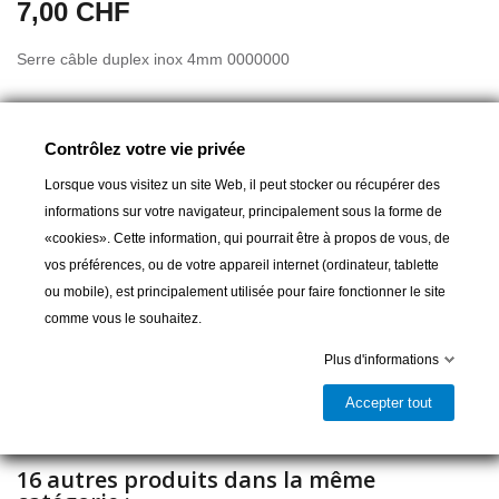
7,00 CHF
Serre câble duplex inox 4mm 0000000
Contrôlez votre vie privée
A partir de :
6,00 CHF
Lorsque vous visitez un site Web, il peut stocker ou récupérer des
informations sur votre navigateur, principalement sous la forme de
«cookies». Cette information, qui pourrait être à propos de vous, de
Ajouter au panier
vos préférences, ou de votre appareil internet (ordinateur, tablette
ou mobile), est principalement utilisée pour faire fonctionner le site

comme vous le souhaitez.
Livrable et disponible en magasin
Plus d'informations
Partager
Accepter tout
16 autres produits dans la même